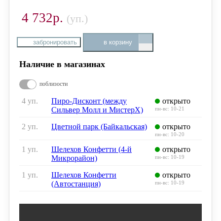
4 732р.
(уп.)
забронировать
в корзину
Наличие в магазинах
поблизости
4 уп.
Пиро-Дисконт (между
открыто
Сильвер Молл и МистерХ)
пн-вс: 10-21
2 уп.
Цветной парк (Байкальская)
открыто
пн-вс: 10-20
1 уп.
Шелехов Конфетти (4-й
открыто
Микрорайон)
пн-вс: 10-19
1 уп.
Шелехов Конфетти
открыто
(Автостанция)
пн-вс: 10-19