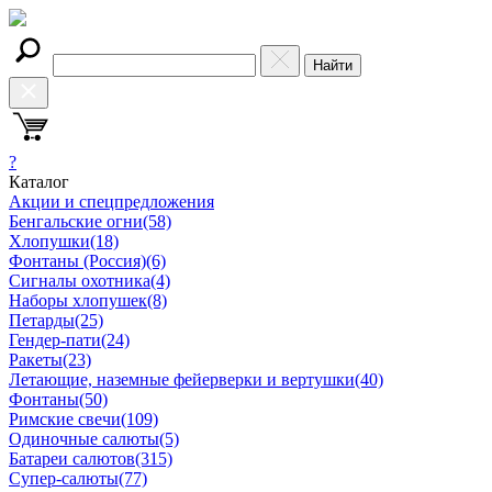
Найти
?
Каталог
Акции и спецпредложения
Бенгальские огни
(58)
Хлопушки
(18)
Фонтаны (Россия)
(6)
Сигналы охотника
(4)
Наборы хлопушек
(8)
Петарды
(25)
Гендер-пати
(24)
Ракеты
(23)
Летающие, наземные фейерверки и вертушки
(40)
Фонтаны
(50)
Римские свечи
(109)
Одиночные салюты
(5)
Батареи салютов
(315)
Супер-салюты
(77)