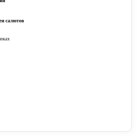
ий
еи салютов
тиках