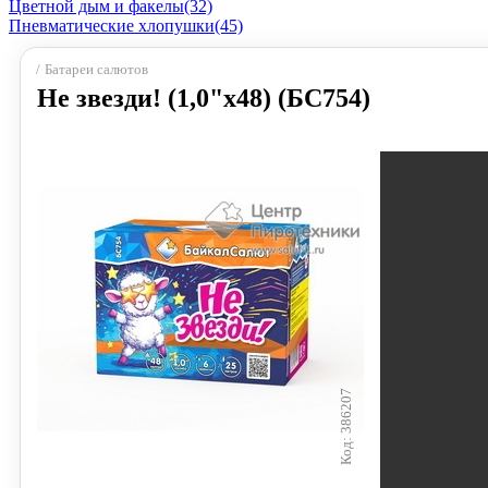
Цветной дым и факелы
(32)
Пневматические хлопушки
(45)
Батареи салютов
Не звезди! (1,0"х48) (БС754)
386207