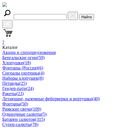
Найти
?
Каталог
Акции и спецпредложения
Бенгальские огни
(59)
Хлопушки
(18)
Фонтаны (Россия)
(6)
Сигналы охотника
(4)
Наборы хлопушек
(8)
Петарды
(25)
Гендер-пати
(24)
Ракеты
(23)
Летающие, наземные фейерверки и вертушки
(40)
Фонтаны
(50)
Римские свечи
(109)
Одиночные салюты
(5)
Батареи салютов
(315)
Супер-салюты
(78)