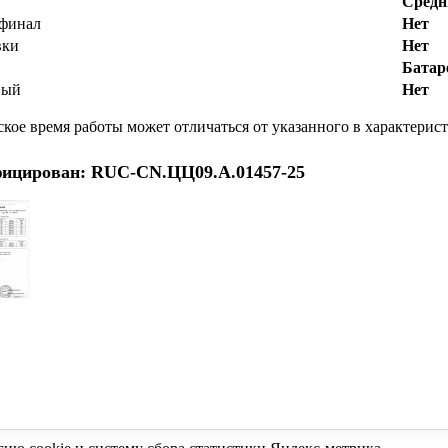
Средн
финал
Нет
вки
Нет
Батар
вый
Нет
ское время работы может отличаться от указанного в характерис
фицирован: RUC-CN.ЦЦ09.А.01457-25