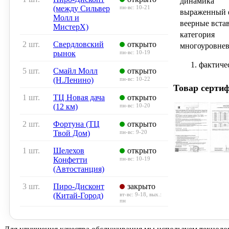
динамика
(между Сильвер
пн-вс: 10-21
выраженный 
Молл и
веерные вста
МистерХ)
категория
2 шт.
Свердловский
открыто
многоуровне
рынок
пн-вс: 10-19
фактиче
5 шт.
Смайл Молл
открыто
(Н.Ленино)
пн-вс: 10-22
Товар серти
1 шт.
ТЦ Новая дача
открыто
(12 км)
пн-вс: 10-20
2 шт.
Фортуна (ТЦ
открыто
Твой Дом)
пн-вс: 9-20
1 шт.
Шелехов
открыто
Конфетти
пн-вс: 10-19
(Автостанция)
3 шт.
Пиро-Дисконт
закрыто
(Китай-Город)
вт-вс: 9-18, вых.:
пн