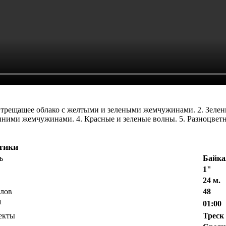
е трещащее облако с желтыми и зелеными жемчужинами.
2. Зеле
иними жемчужинами.
4. Красные и зеленые волны.
5. Разноцвет
тики
ь
Байка
1"
24 м.
елов
48
1
01:00
екты
Треск