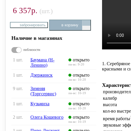
6 357р.
(шт.)
забронировать
в корзину
Наличие в магазинах
поблизости
1 шт.
Баумана (Н-
открыто
1. Серебряно
Ленино)
пн-вс: 9-20
красными и с
1 шт.
Дзержинск
открыто
пн-вс: 10-20
Характерис
9 шт.
Зимняя
открыто
производител
(Торгсервис)
пн-вс: 10-19
калибр
1 шт.
Кузьмиха
открыто
высота
пн-вс: 10-20
кол-во выстр
2 шт.
Олега Кошевого
открыто
время работы
пн-вс: 10-19
звуковые эфф
1 шт.
Пиро-Дисконт
открыто