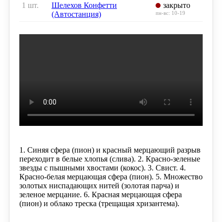
1 шт.
Шелехов Конфетти
закрыто
(Автостанция)
пн-вс: 10-19
1. Синяя сфера (пион) и красный мерцающий разрыв
переходит в белые хлопья (слива).
2. Красно-зеленые
звезды с пышными хвостами (кокос).
3. Свист.
4.
Красно-белая мерцающая сфера (пион).
5. Множество
золотых ниспадающих нитей (золотая парча) и
зеленое мерцание.
6. Красная мерцающая сфера
(пион) и облако треска (трещащая хризантема).