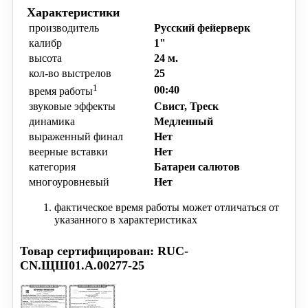
Характеристики
производитель
Русский фейерверк
калибр
1"
высота
24 м.
кол-во выстрелов
25
1
00:40
время работы
звуковые эффекты
Свист, Треск
динамика
Медленный
выраженный финал
Нет
веерные вставки
Нет
категория
Батареи салютов
многоуровневый
Нет
фактическое время работы может отличаться от
указанного в характеристиках
Товар сертифицирован: RUC-
CN.ЩШ01.А.00277-25