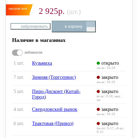
2 925р.
(шт.)
забронировать
в корзину
Наличие в магазинах
поблизости
1 шт.
Кузьмиха
открыто
пн-вс: 10-20
7 шт.
Зимняя (Торгсервис)
закрыто
пн-вс: 10-19
5 шт.
Пиро-Дисконт (Китай-
закрыто
Город)
вт-вс: 9-18, вых.:
пн
4 шт.
Свердловский рынок
закрыто
пн-вс: 10-19
6 шт.
Трактовая (Привоз)
закрыто
пн-пт: 9-17, сб-вс:
9-15