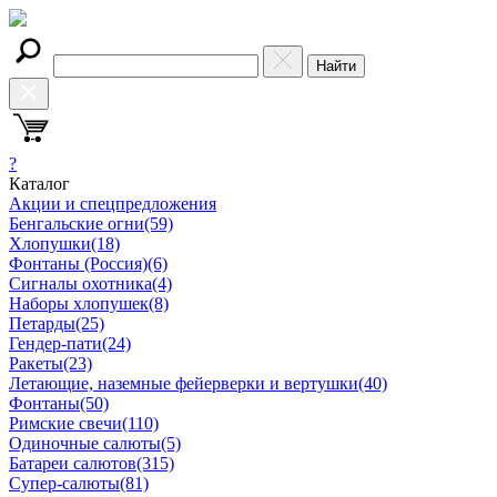
Найти
?
Каталог
Акции и спецпредложения
Бенгальские огни
(59)
Хлопушки
(18)
Фонтаны (Россия)
(6)
Сигналы охотника
(4)
Наборы хлопушек
(8)
Петарды
(25)
Гендер-пати
(24)
Ракеты
(23)
Летающие, наземные фейерверки и вертушки
(40)
Фонтаны
(50)
Римские свечи
(110)
Одиночные салюты
(5)
Батареи салютов
(315)
Супер-салюты
(81)