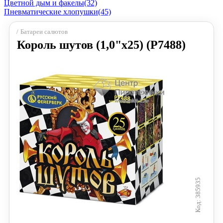
Цветной дым и факелы
(32)
Пневматические хлопушки
(45)
Батареи салютов
Король шутов (1,0"х25) (Р7488)
385935