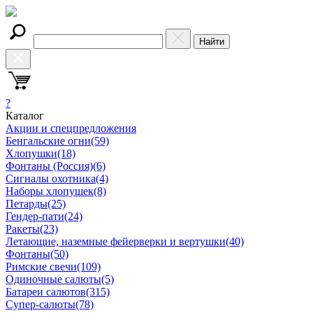
Найти
?
Каталог
Акции и спецпредложения
Бенгальские огни
(59)
Хлопушки
(18)
Фонтаны (Россия)
(6)
Сигналы охотника
(4)
Наборы хлопушек
(8)
Петарды
(25)
Гендер-пати
(24)
Ракеты
(23)
Летающие, наземные фейерверки и вертушки
(40)
Фонтаны
(50)
Римские свечи
(109)
Одиночные салюты
(5)
Батареи салютов
(315)
Супер-салюты
(78)