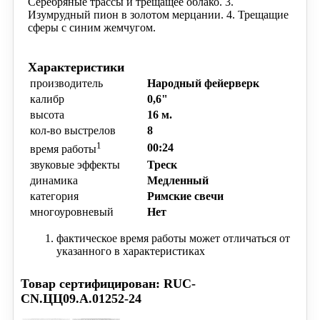
Серебряные трассы и трещащее облако.
3.
Изумрудный пион в золотом мерцании.
4. Трещащие
сферы с синим жемчугом.
Характеристики
производитель
Народный фейерверк
калибр
0,6"
высота
16 м.
кол-во выстрелов
8
1
00:24
время работы
звуковые эффекты
Треск
динамика
Медленный
категория
Римские свечи
многоуровневый
Нет
фактическое время работы может отличаться от
указанного в характеристиках
Товар сертифицирован: RUC-
CN.ЦЦ09.А.01252-24