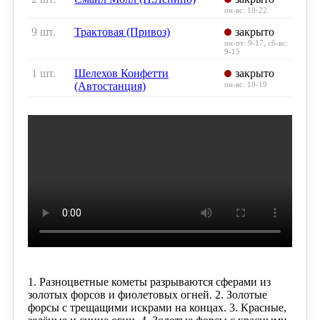
пн-вс: 10-22
9 шт.
Трактовая (Привоз)
закрыто
пн-пт: 9-17, сб-вс:
9-15
1 шт.
Шелехов Конфетти
закрыто
(Автостанция)
пн-вс: 10-19
1. Разноцветные кометы разрываются сферами из
золотых форсов и фиолетовых огней. 2. Золотые
форсы с трещащими искрами на концах. 3. Красные,