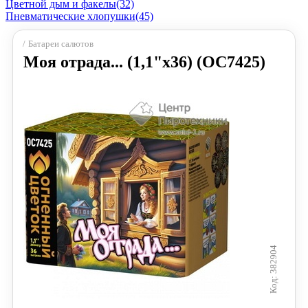
Цветной дым и факелы
(32)
Пневматические хлопушки
(45)
Батареи салютов
Моя отрада... (1,1"х36) (ОС7425)
382904