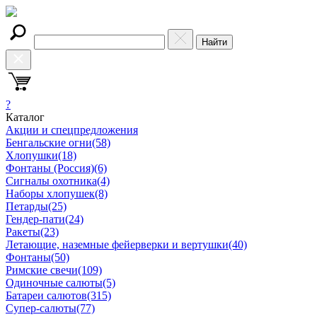
Найти
?
Каталог
Акции и спецпредложения
Бенгальские огни
(58)
Хлопушки
(18)
Фонтаны (Россия)
(6)
Сигналы охотника
(4)
Наборы хлопушек
(8)
Петарды
(25)
Гендер-пати
(24)
Ракеты
(23)
Летающие, наземные фейерверки и вертушки
(40)
Фонтаны
(50)
Римские свечи
(109)
Одиночные салюты
(5)
Батареи салютов
(315)
Супер-салюты
(77)