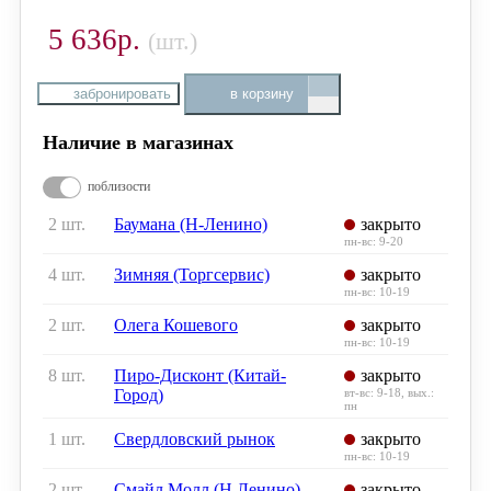
5 636р.
(шт.)
забронировать
в корзину
Наличие в магазинах
поблизости
2 шт.
Баумана (Н-Ленино)
закрыто
пн-вс: 9-20
4 шт.
Зимняя (Торгсервис)
закрыто
пн-вс: 10-19
2 шт.
Олега Кошевого
закрыто
пн-вс: 10-19
8 шт.
Пиро-Дисконт (Китай-
закрыто
Город)
вт-вс: 9-18, вых.:
пн
1 шт.
Свердловский рынок
закрыто
пн-вс: 10-19
2 шт.
Смайл Молл (Н.Ленино)
закрыто