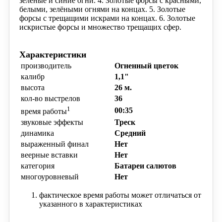
зелёные и
синие огни. 4. Золотые форсы с красными,
белыми, зелёными огнями на концах. 5. Золотые
форсы с трещащими искрами на концах. 6. Золотые
искристые форсы и множество трещащих сфер.
Характеристики
производитель
Огненный цветок
калибр
1,1"
высота
26 м.
кол-во выстрелов
36
1
00:35
время работы
звуковые эффекты
Треск
динамика
Средний
выраженный финал
Нет
веерные вставки
Нет
категория
Батареи салютов
многоуровневый
Нет
фактическое время работы может отличаться от
указанного в характеристиках