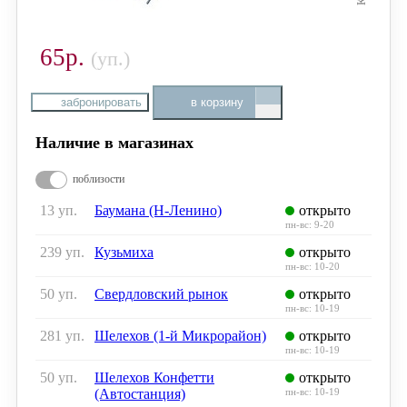
65р.
(уп.)
забронировать
в корзину
Наличие в магазинах
поблизости
13 уп.
Баумана (Н-Ленино)
открыто
пн-вс: 9-20
239 уп.
Кузьмиха
открыто
пн-вс: 10-20
50 уп.
Свердловский рынок
открыто
пн-вс: 10-19
281 уп.
Шелехов (1-й Микрорайон)
открыто
пн-вс: 10-19
50 уп.
Шелехов Конфетти
открыто
(Автостанция)
пн-вс: 10-19