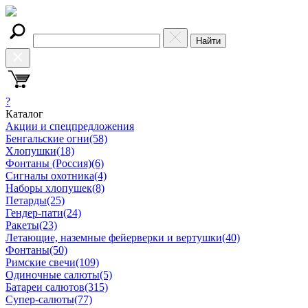
Найти
?
Каталог
Акции и спецпредложения
Бенгальские огни
(58)
Хлопушки
(18)
Фонтаны (Россия)
(6)
Сигналы охотника
(4)
Наборы хлопушек
(8)
Петарды
(25)
Гендер-пати
(24)
Ракеты
(23)
Летающие, наземные фейерверки и вертушки
(40)
Фонтаны
(50)
Римские свечи
(109)
Одиночные салюты
(5)
Батареи салютов
(315)
Супер-салюты
(77)