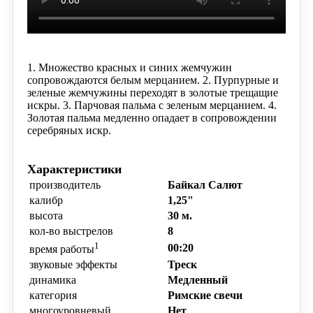
1. Множество красных и синих жемчужин
сопровождаются белым мерцанием.
2. Пурпурные и
зеленые жемчужины переходят в золотые трещащие
искры.
3. Парчовая
пальма с зеленым мерцанием.
4.
Золотая пальма медленно опадает в сопровождении
серебряных искр.
Характеристики
производитель
Байкал Салют
калибр
1,25"
высота
30 м.
кол-во выстрелов
8
1
00:20
время работы
звуковые эффекты
Треск
динамика
Медленный
категория
Римские свечи
многоуровневый
Нет