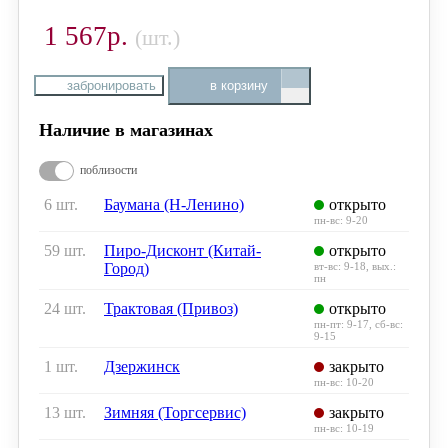
1 567р.
(шт.)
забронировать
в корзину
Наличие в магазинах
поблизости
6 шт.
Баумана (Н-Ленино)
открыто
пн-вс: 9-20
59 шт.
Пиро-Дисконт (Китай-
открыто
Город)
вт-вс: 9-18, вых.:
пн
24 шт.
Трактовая (Привоз)
открыто
пн-пт: 9-17, сб-вс:
9-15
1 шт.
Дзержинск
закрыто
пн-вс: 10-20
13 шт.
Зимняя (Торгсервис)
закрыто
пн-вс: 10-19