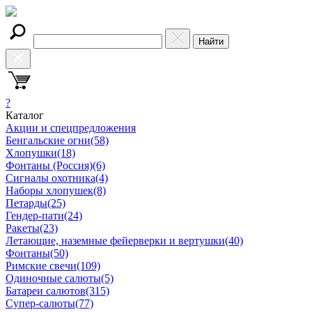
Найти
?
Каталог
Акции и спецпредложения
Бенгальские огни
(58)
Хлопушки
(18)
Фонтаны (Россия)
(6)
Сигналы охотника
(4)
Наборы хлопушек
(8)
Петарды
(25)
Гендер-пати
(24)
Ракеты
(23)
Летающие, наземные фейерверки и вертушки
(40)
Фонтаны
(50)
Римские свечи
(109)
Одиночные салюты
(5)
Батареи салютов
(315)
Супер-салюты
(77)