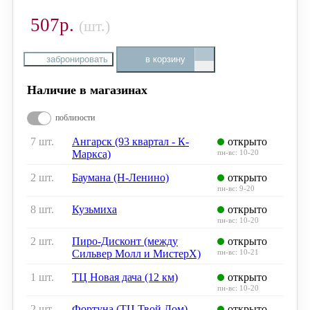
507р.
(шт.)
забронировать
в корзину
Наличие в магазинах
поблизости
7 шт.
Ангарск (93 квартал - К-
открыто
Маркса)
пн-вс: 10-20
2 шт.
Баумана (Н-Ленино)
открыто
пн-вс: 9-20
8 шт.
Кузьмиха
открыто
пн-вс: 10-20
2 шт.
Пиро-Дисконт (между
открыто
Сильвер Молл и МистерХ)
пн-вс: 10-21
1 шт.
ТЦ Новая дача (12 км)
открыто
пн-вс: 10-20
2 шт.
Фортуна (ТЦ Твой Дом)
открыто