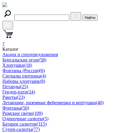
Найти
?
Каталог
Акции и спецпредложения
Бенгальские огни
(58)
Хлопушки
(18)
Фонтаны (Россия)
(6)
Сигналы охотника
(4)
Наборы хлопушек
(8)
Петарды
(25)
Гендер-пати
(24)
Ракеты
(23)
Летающие, наземные фейерверки и вертушки
(40)
Фонтаны
(50)
Римские свечи
(109)
Одиночные салюты
(5)
Батареи салютов
(315)
Супер-салюты
(77)