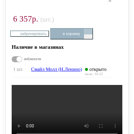
6 357р.
(шт.)
забронировать
в корзину
Наличие в магазинах
поблизости
1 шт.
Смайл Молл (Н.Ленино)
открыто
пн-вс: 10-22