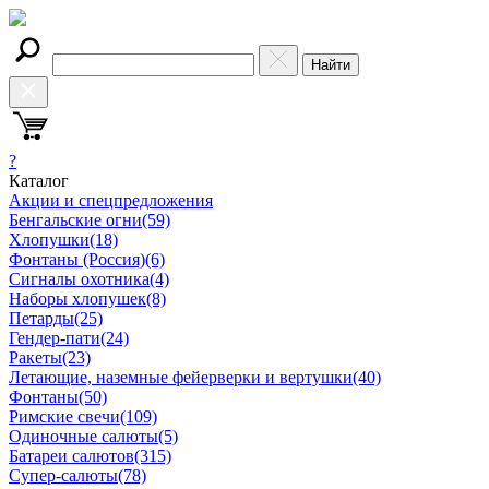
Найти
?
Каталог
Акции и спецпредложения
Бенгальские огни
(59)
Хлопушки
(18)
Фонтаны (Россия)
(6)
Сигналы охотника
(4)
Наборы хлопушек
(8)
Петарды
(25)
Гендер-пати
(24)
Ракеты
(23)
Летающие, наземные фейерверки и вертушки
(40)
Фонтаны
(50)
Римские свечи
(109)
Одиночные салюты
(5)
Батареи салютов
(315)
Супер-салюты
(78)