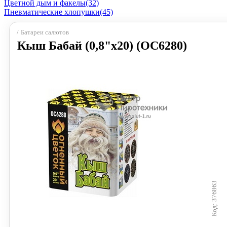
Цветной дым и факелы
(32)
Пневматические хлопушки
(45)
Батареи салютов
Кыш Бабай (0,8"х20) (ОС6280)
376863