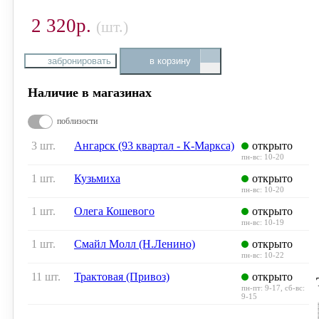
2 320р.
(шт.)
забронировать
в корзину
Наличие в магазинах
поблизости
3 шт.
Ангарск (93 квартал - К-Маркса)
открыто
пн-вс: 10-20
1 шт.
Кузьмиха
открыто
пн-вс: 10-20
1 шт.
Олега Кошевого
открыто
пн-вс: 10-19
1 шт.
Смайл Молл (Н.Ленино)
открыто
пн-вс: 10-22
11 шт.
Трактовая (Привоз)
открыто
пн-пт: 9-17, сб-вс:
9-15