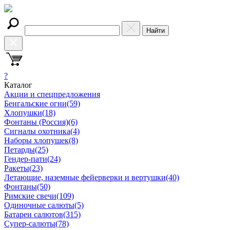
Найти
?
Каталог
Акции и спецпредложения
Бенгальские огни
(59)
Хлопушки
(18)
Фонтаны (Россия)
(6)
Сигналы охотника
(4)
Наборы хлопушек
(8)
Петарды
(25)
Гендер-пати
(24)
Ракеты
(23)
Летающие, наземные фейерверки и вертушки
(40)
Фонтаны
(50)
Римские свечи
(109)
Одиночные салюты
(5)
Батареи салютов
(315)
Супер-салюты
(78)