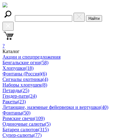
Найти
?
Каталог
Акции и спецпредложения
Бенгальские огни
(58)
Хлопушки
(18)
Фонтаны (Россия)
(6)
Сигналы охотника
(4)
Наборы хлопушек
(8)
Петарды
(25)
Гендер-пати
(24)
Ракеты
(23)
Летающие, наземные фейерверки и вертушки
(40)
Фонтаны
(50)
Римские свечи
(109)
Одиночные салюты
(5)
Батареи салютов
(315)
Супер-салюты
(77)