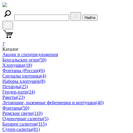
Найти
?
Каталог
Акции и спецпредложения
Бенгальские огни
(59)
Хлопушки
(18)
Фонтаны (Россия)
(6)
Сигналы охотника
(4)
Наборы хлопушек
(8)
Петарды
(25)
Гендер-пати
(24)
Ракеты
(23)
Летающие, наземные фейерверки и вертушки
(40)
Фонтаны
(50)
Римские свечи
(110)
Одиночные салюты
(5)
Батареи салютов
(315)
Супер-салюты
(81)