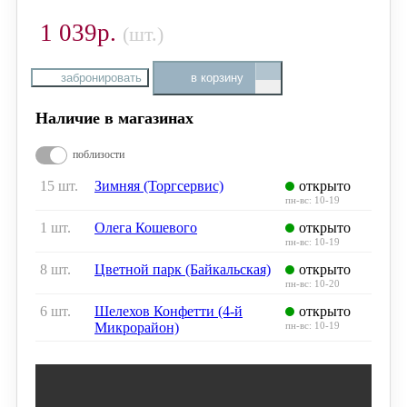
1 039р.
(шт.)
забронировать
в корзину
Наличие в магазинах
поблизости
15 шт.
Зимняя (Торгсервис)
открыто
пн-вс: 10-19
1 шт.
Олега Кошевого
открыто
пн-вс: 10-19
8 шт.
Цветной парк (Байкальская)
открыто
пн-вс: 10-20
6 шт.
Шелехов Конфетти (4-й
открыто
Микрорайон)
пн-вс: 10-19