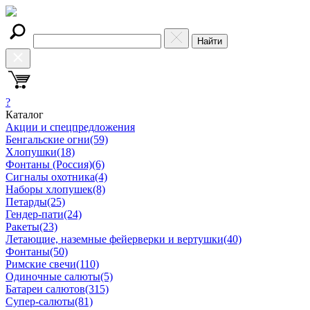
Найти
?
Каталог
Акции и спецпредложения
Бенгальские огни
(59)
Хлопушки
(18)
Фонтаны (Россия)
(6)
Сигналы охотника
(4)
Наборы хлопушек
(8)
Петарды
(25)
Гендер-пати
(24)
Ракеты
(23)
Летающие, наземные фейерверки и вертушки
(40)
Фонтаны
(50)
Римские свечи
(110)
Одиночные салюты
(5)
Батареи салютов
(315)
Супер-салюты
(81)