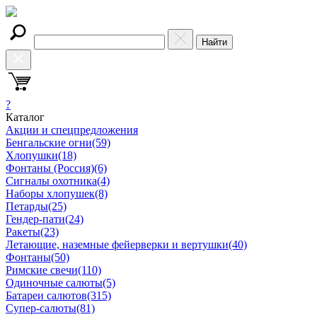
Найти
?
Каталог
Акции и спецпредложения
Бенгальские огни
(59)
Хлопушки
(18)
Фонтаны (Россия)
(6)
Сигналы охотника
(4)
Наборы хлопушек
(8)
Петарды
(25)
Гендер-пати
(24)
Ракеты
(23)
Летающие, наземные фейерверки и вертушки
(40)
Фонтаны
(50)
Римские свечи
(110)
Одиночные салюты
(5)
Батареи салютов
(315)
Супер-салюты
(81)