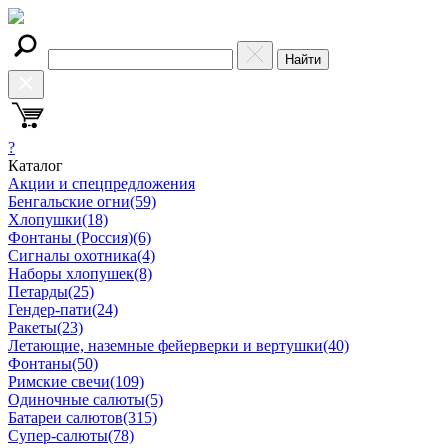
Найти
?
Каталог
Акции и спецпредложения
Бенгальские огни
(59)
Хлопушки
(18)
Фонтаны (Россия)
(6)
Сигналы охотника
(4)
Наборы хлопушек
(8)
Петарды
(25)
Гендер-пати
(24)
Ракеты
(23)
Летающие, наземные фейерверки и вертушки
(40)
Фонтаны
(50)
Римские свечи
(109)
Одиночные салюты
(5)
Батареи салютов
(315)
Супер-салюты
(78)