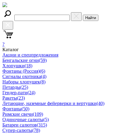
Найти
?
Каталог
Акции и спецпредложения
Бенгальские огни
(59)
Хлопушки
(18)
Фонтаны (Россия)
(6)
Сигналы охотника
(4)
Наборы хлопушек
(8)
Петарды
(25)
Гендер-пати
(24)
Ракеты
(23)
Летающие, наземные фейерверки и вертушки
(40)
Фонтаны
(50)
Римские свечи
(109)
Одиночные салюты
(5)
Батареи салютов
(315)
Супер-салюты
(78)