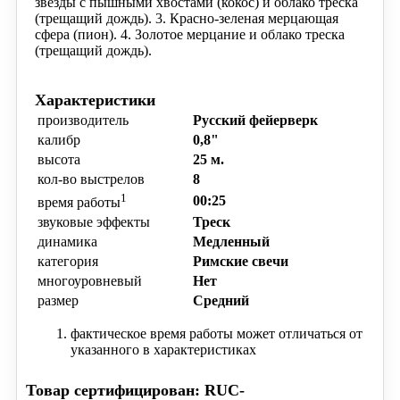
звезды с пышными хвостами (кокос) и облако треска
(трещащий дождь).
3. Красно-зеленая мерцающая
сфера
(пион).
4. Золотое мерцание и облако треска
(трещащий дождь).
Характеристики
производитель
Русский фейерверк
калибр
0,8"
высота
25 м.
кол-во выстрелов
8
1
00:25
время работы
звуковые эффекты
Треск
динамика
Медленный
категория
Римские свечи
многоуровневый
Нет
размер
Средний
фактическое время работы может отличаться от
указанного в характеристиках
Товар сертифицирован: RUC-