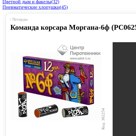
Цветной дым и факелы
(32)
Пневматические хлопушки
(45)
Петарды
Команда корсара Моргана-6ф (РС062
362254