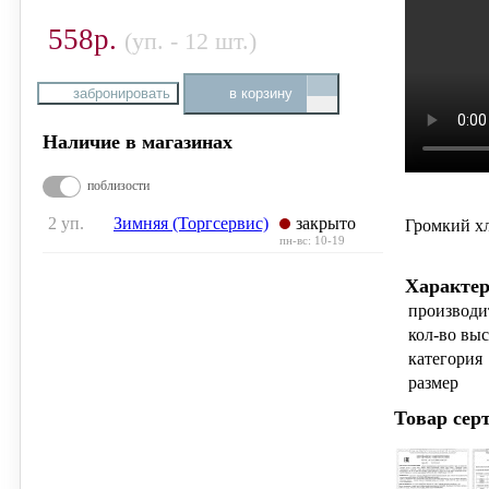
558р.
(уп. - 12 шт.)
забронировать
в корзину
Наличие в магазинах
поблизости
2 уп.
Зимняя (Торгсервис)
закрыто
Громкий х
пн-вс: 10-19
Характе
производи
кол-во вы
категория
размер
Товар сер