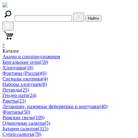
Найти
?
Каталог
Акции и спецпредложения
Бенгальские огни
(59)
Хлопушки
(18)
Фонтаны (Россия)
(6)
Сигналы охотника
(4)
Наборы хлопушек
(8)
Петарды
(25)
Гендер-пати
(24)
Ракеты
(23)
Летающие, наземные фейерверки и вертушки
(40)
Фонтаны
(50)
Римские свечи
(109)
Одиночные салюты
(5)
Батареи салютов
(315)
Супер-салюты
(78)