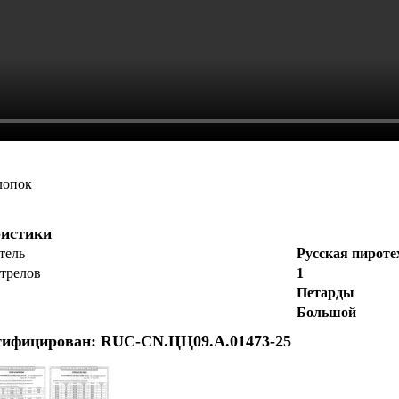
лопок
ристики
тель
Русская пироте
стрелов
1
Петарды
Большой
тифицирован: RUC-CN.ЦЦ09.А.01473-25