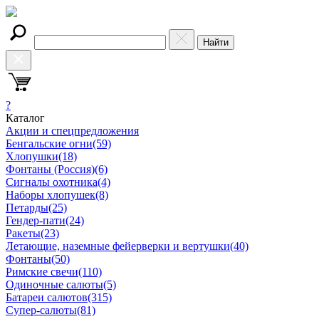
Найти
?
Каталог
Акции и спецпредложения
Бенгальские огни
(59)
Хлопушки
(18)
Фонтаны (Россия)
(6)
Сигналы охотника
(4)
Наборы хлопушек
(8)
Петарды
(25)
Гендер-пати
(24)
Ракеты
(23)
Летающие, наземные фейерверки и вертушки
(40)
Фонтаны
(50)
Римские свечи
(110)
Одиночные салюты
(5)
Батареи салютов
(315)
Супер-салюты
(81)