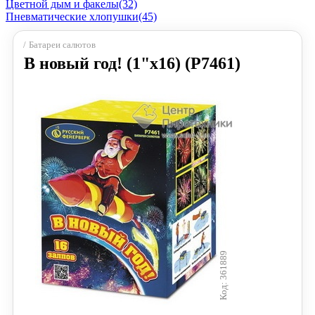
Цветной дым и факелы
(32)
Пневматические хлопушки
(45)
Батареи салютов
В новый год! (1"х16) (Р7461)
361889