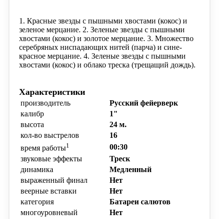
1. Красные звезды с пышными хвостами (кокос) и
зеленое мерцание.
2. Зеленые звезды с пышными
хвостами (кокос) и золотое мерцание.
3. Множество
серебряных
ниспадающих нитей (парча) и сине-
красное мерцание.
4. Зеленые звезды с пышными
хвостами (кокос) и облако треска (трещащий дождь).
Характеристики
производитель
Русский фейерверк
калибр
1"
высота
24 м.
кол-во выстрелов
16
1
00:30
время работы
звуковые эффекты
Треск
динамика
Медленный
выраженный финал
Нет
веерные вставки
Нет
категория
Батареи салютов
многоуровневый
Нет