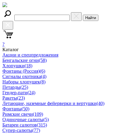
Найти
?
Каталог
Акции и спецпредложения
Бенгальские огни
(58)
Хлопушки
(18)
Фонтаны (Россия)
(6)
Сигналы охотника
(4)
Наборы хлопушек
(8)
Петарды
(25)
Гендер-пати
(24)
Ракеты
(23)
Летающие, наземные фейерверки и вертушки
(40)
Фонтаны
(50)
Римские свечи
(109)
Одиночные салюты
(5)
Батареи салютов
(315)
Супер-салюты
(77)