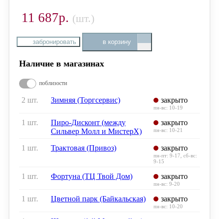
11 687р.
(шт.)
забронировать
в корзину
Наличие в магазинах
поблизости
2 шт.
Зимняя (Торгсервис)
закрыто
пн-вс: 10-19
1 шт.
Пиро-Дисконт (между
закрыто
Сильвер Молл и МистерХ)
пн-вс: 10-21
1 шт.
Трактовая (Привоз)
закрыто
пн-пт: 9-17, сб-вс:
9-15
1 шт.
Фортуна (ТЦ Твой Дом)
закрыто
пн-вс: 9-20
1 шт.
Цветной парк (Байкальская)
закрыто
пн-вс: 10-20