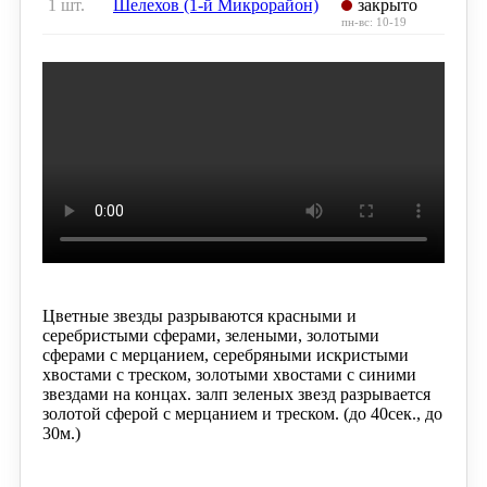
1 шт.
Шелехов (1-й Микрорайон)
закрыто
пн-вс: 10-19
Цветные звезды разрываются красными и
серебристыми сферами, зелеными, золотыми
сферами с мерцанием, серебряными искристыми
хвостами с треском, золотыми
хвостами с синими
звездами на концах. залп зеленых звезд разрывается
золотой сферой с мерцанием и треском. (до 40сек., до
30м.)