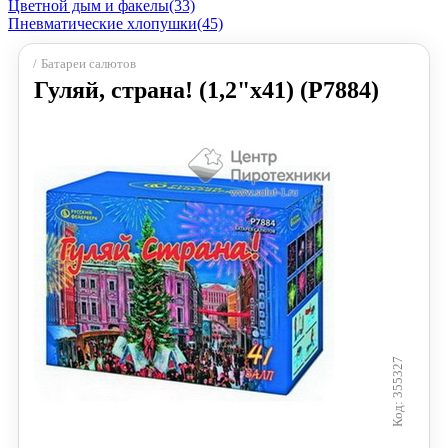
Цветной дым и факелы
(33)
Пневматические хлопушки
(45)
Батареи салютов
Гуляй, страна! (1,2"х41) (Р7884)
355327