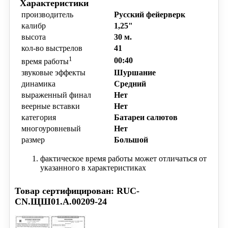
Характеристики
производитель
Русский фейерверк
калибр
1,25"
высота
30 м.
кол-во выстрелов
41
1
00:40
время работы
звуковые эффекты
Шуршание
динамика
Средний
выраженный финал
Нет
веерные вставки
Нет
категория
Батареи салютов
многоуровневый
Нет
размер
Большой
фактическое время работы может отличаться от
указанного в характеристиках
Товар сертифицирован: RUC-
CN.ЩШ01.А.00209-24