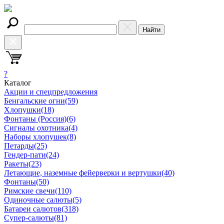
Найти
?
Каталог
Акции и спецпредложения
Бенгальские огни
(59)
Хлопушки
(18)
Фонтаны (Россия)
(6)
Сигналы охотника
(4)
Наборы хлопушек
(8)
Петарды
(25)
Гендер-пати
(24)
Ракеты
(23)
Летающие, наземные фейерверки и вертушки
(40)
Фонтаны
(50)
Римские свечи
(110)
Одиночные салюты
(5)
Батареи салютов
(318)
Супер-салюты
(81)