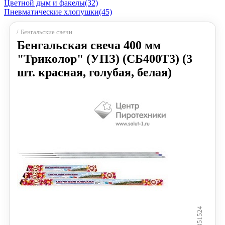
Цветной дым и факелы
(32)
Пневматические хлопушки
(45)
Бенгальские свечи
Бенгальская свеча 400 мм
"Триколор" (УПЗ) (СБ400Т3) (3
шт. красная, голубая, белая)
351524