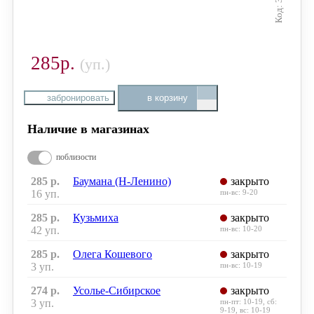
285р.
(уп.)
забронировать
в корзину
Наличие в магазинах
поблизости
285 р.
Баумана (Н-Ленино)
закрыто
16 уп.
пн-вс: 9-20
285 р.
Кузьмиха
закрыто
42 уп.
пн-вс: 10-20
285 р.
Олега Кошевого
закрыто
3 уп.
пн-вс: 10-19
274 р.
Усолье-Сибирское
закрыто
3 уп.
пн-пт: 10-19, сб:
9-19, вс: 10-19