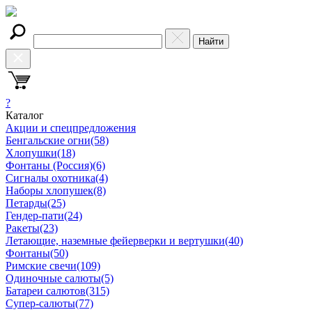
Найти
?
Каталог
Акции и спецпредложения
Бенгальские огни
(58)
Хлопушки
(18)
Фонтаны (Россия)
(6)
Сигналы охотника
(4)
Наборы хлопушек
(8)
Петарды
(25)
Гендер-пати
(24)
Ракеты
(23)
Летающие, наземные фейерверки и вертушки
(40)
Фонтаны
(50)
Римские свечи
(109)
Одиночные салюты
(5)
Батареи салютов
(315)
Супер-салюты
(77)