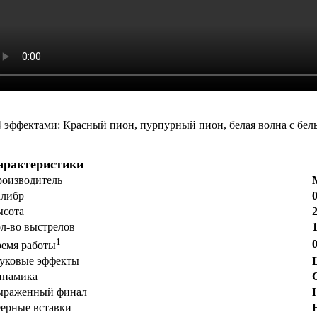
4 эффектами: Красный пион, пурпурный пион, белая волна с бел
арактеристики
роизводитель
алибр
ысота
2
ол-во выстрелов
1
ремя работы
вуковые эффекты
инамика
ыраженный финал
еерные вставки