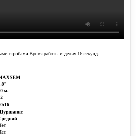
ыми стробами.
Время работы изделия 16 секунд.
MAXSEM
0,8"
0 м.
12
00:16
Шуршание
Средний
Нет
Нет