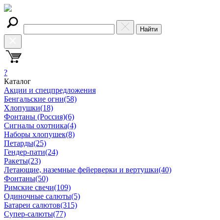
Найти
?
Каталог
Акции и спецпредложения
Бенгальские огни
(58)
Хлопушки
(18)
Фонтаны (Россия)
(6)
Сигналы охотника
(4)
Наборы хлопушек
(8)
Петарды
(25)
Гендер-пати
(24)
Ракеты
(23)
Летающие, наземные фейерверки и вертушки
(40)
Фонтаны
(50)
Римские свечи
(109)
Одиночные салюты
(5)
Батареи салютов
(315)
Супер-салюты
(77)