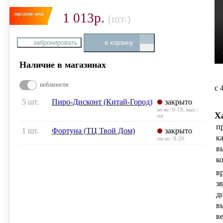
1 013р.
(шт.)
забронировать
в корзину
Наличие в магазинах
поблизости
с 
5 шт.
Пиро-Дисконт (Китай-Город)
закрыто
вт-вс: 9-18, вых.:
Х
пн
п
1 шт.
Фортуна (ТЦ Твой Дом)
закрыто
к
пн-вс: 9-20
в
к
в
з
д
в
в