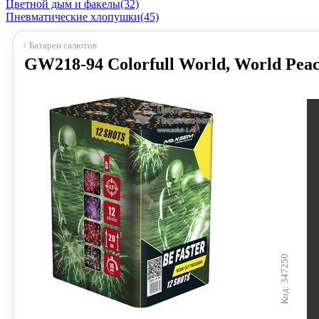
Цветной дым и факелы
(32)
Пневматические хлопушки
(45)
Батареи салютов
GW218-94 Colorfull World, World Peac
347250