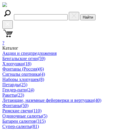
Найти
?
Каталог
Акции и спецпредложения
Бенгальские огни
(59)
Хлопушки
(18)
Фонтаны (Россия)
(6)
Сигналы охотника
(4)
Наборы хлопушек
(8)
Петарды
(25)
Гендер-пати
(24)
Ракеты
(23)
Летающие, наземные фейерверки и вертушки
(40)
Фонтаны
(50)
Римские свечи
(110)
Одиночные салюты
(5)
Батареи салютов
(315)
Супер-салюты
(81)