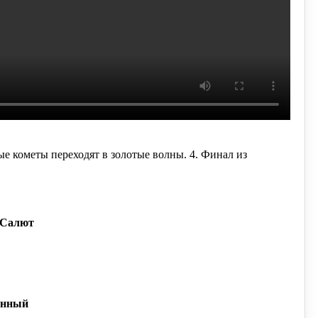
тые кометы переходят в золотые волны.
4. Финал из
рСалют
енный