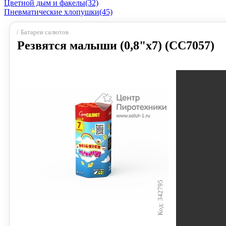
Цветной дым и факелы
(32)
Пневматические хлопушки
(45)
Батареи салютов
Резвятся малыши (0,8"х7) (СС7057)
342795