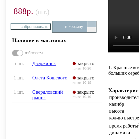
888р.
(шт.)
забронировать
в корзину
Наличие в магазинах
поблизости
5 шт.
Дзержинск
закрыто
1. Красные ко
пн-вс: 10-20
больших сере
1 шт.
Олега Кошевого
закрыто
пн-вс: 10-19
Характерис
1 шт.
Свердловский
закрыто
производител
рынок
пн-вс: 10-19
калибр
высота
кол-во выстр
время работы
динамика