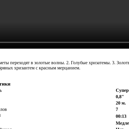
меты переходят в золотые волны.
2. Голубые хризатемы.
3. Золо
бряных хризантем
с красным мерцанием.
тики
ь
Супе
0,8"
20 м.
елов
7
1
00:13
Медл